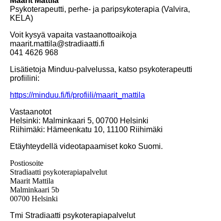
Maarit Mattila
Psykoterapeutti, perhe- ja paripsykoterapia (Valvira,
KELA)
Voit kysyä vapaita vastaanottoaikoja
maarit.mattila@stradiaatti.fi
041 4626 968
Lisätietoja Minduu-palvelussa, katso psykoterapeutti
profiilini:
https://minduu.fi/fi/profiili/maarit_mattila
Vastaanotot
Helsinki: Malminkaari 5, 00700 Helsinki
Riihimäki: Hämeenkatu 10, 11100 Riihimäki
Etäyhteydellä videotapaamiset koko Suomi.
Postiosoite
Stradiaatti psykoterapiapalvelut
Maarit Mattila
Malminkaari 5b
00700 Helsinki
Tmi
Stradiaatti psykoterapiapalvelut